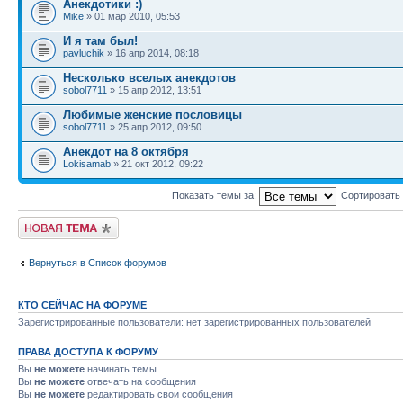
Анекдотики :)
Mike
» 01 мар 2010, 05:53
И я там был!
pavluchik
» 16 апр 2014, 08:18
Несколько вселых анекдотов
sobol7711
» 15 апр 2012, 13:51
Любимые женские пословицы
sobol7711
» 25 апр 2012, 09:50
Анекдот на 8 октября
Lokisamab
» 21 окт 2012, 09:22
Показать темы за:
Сортировать
Начать новую тему
Вернуться в Список форумов
КТО СЕЙЧАС НА ФОРУМЕ
Зарегистрированные пользователи: нет зарегистрированных пользователей
ПРАВА ДОСТУПА К ФОРУМУ
Вы
не можете
начинать темы
Вы
не можете
отвечать на сообщения
Вы
не можете
редактировать свои сообщения