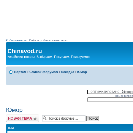
Робот-пылесос.
Сайт о роботах-пылесосах.
Chinavod.ru
Китайские товары. Выбираем. Покупаем. Пользуемся.
Портал
»
Список форумов
‹
Беседка
‹
Юмор
Поиск в про
Юмор
Начать новую тему
ТЕМ