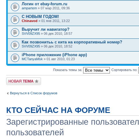
Логин от ebay-forum.ru
ampartem
» 07 мар 2011, 09:36
С НОВЫМ ГОДОМ!
Chinavod
» 01 янв 2011, 13:22
Выручит ли навигатор?
SVV09ZX95
» 06 дек 2010, 18:57
Как позвонитьь с кита на корпоративный номер?
SVV09ZX95
» 06 дек 2010, 18:52
iPhone приложение (iPhone app)
MCTanyaMsk
» 01 авг 2010, 01:23
Показать темы за:
Сортировать по:
Начать новую тему
Вернуться в Список форумов
КТО СЕЙЧАС НА ФОРУМЕ
Зарегистрированные пользовател
пользователей