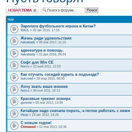
Начать новую тему
ТЕМ
Зарплата футбольного игрока в Китае?
RAUL
» 26 авг 2010, 17:59
Жизнь ради удовольствия
halvabady
» 08 янв 2017, 11:15
адвокатура в помощь.
halvabady
» 15 дек 2016, 06:34
Софт для Win CE
Norco
» 22 май 2011, 12:53
Как отучить соседей курить в подъезде?
bukvoed
» 29 мар 2010, 08:59
Хочу знать ваше мнение
Norco
» 30 ноя 2011, 15:12
Красивые трекинг номера
gummie
» 03 янв 2012, 13:39
Китайцев надо сначала пороть, а потом работать с ними
Иван
» 18 авг 2012, 14:26
С новым годом!
Chinavod
» 01 янв 2013, 02:36