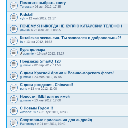
Помогите выбрать книгу
Teressa
» 03 авг 2012, 17:35
Kidstaff
vyk
» 12 май 2012, 21:17
ПОЧЕМУ Я НИКОГДА НЕ КУПЛЮ КИТАЙСКИЙ ТЕЛЕФОН
Дачник
» 22 июн 2010, 08:55
Китайская экспансия. Ты записался в добровольцы?!
lis
» 13 окт 2012, 16:37
Курс доллара
gummie
» 16 май 2012, 13:17
Предзаказ SmartQ T20
gummie
» 02 апр 2012, 11:58
С днем Красной Армии и Военно-морского флота!
gummie
» 23 фев 2012, 07:05
С днем рождения, Chinavod!
porto
» 13 янв 2012, 11:00
Новости: IMEI или не имей
gummie
» 13 янв 2012, 17:00
С Новым Годом!!!
witalson1977
» 31 дек 2011, 18:33
Спортивные приложения для андройд
Patrionimyk
» 21 окт 2011, 19:42