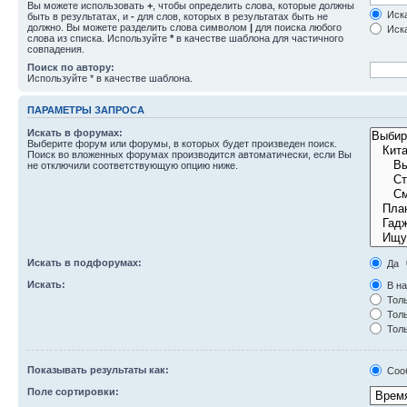
Вы можете использовать
+
, чтобы определить слова, которые должны
Иска
быть в результатах, и
-
для слов, которых в результатах быть не
должно. Вы можете разделить слова символом
|
для поиска любого
Иска
слова из списка. Используйте
*
в качестве шаблона для частичного
совпадения.
Поиск по автору:
Используйте * в качестве шаблона.
ПАРАМЕТРЫ ЗАПРОСА
Искать в форумах:
Выберите форум или форумы, в которых будет произведен поиск.
Поиск во вложенных форумах производится автоматически, если Вы
не отключили соответствующую опцию ниже.
Искать в подфорумах:
Да
Искать:
В на
Толь
Толь
Толь
Показывать результаты как:
Соо
Поле сортировки: