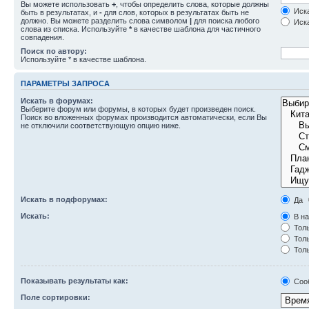
Вы можете использовать
+
, чтобы определить слова, которые должны
Иска
быть в результатах, и
-
для слов, которых в результатах быть не
должно. Вы можете разделить слова символом
|
для поиска любого
Иска
слова из списка. Используйте
*
в качестве шаблона для частичного
совпадения.
Поиск по автору:
Используйте * в качестве шаблона.
ПАРАМЕТРЫ ЗАПРОСА
Искать в форумах:
Выберите форум или форумы, в которых будет произведен поиск.
Поиск во вложенных форумах производится автоматически, если Вы
не отключили соответствующую опцию ниже.
Искать в подфорумах:
Да
Искать:
В на
Толь
Толь
Толь
Показывать результаты как:
Соо
Поле сортировки: