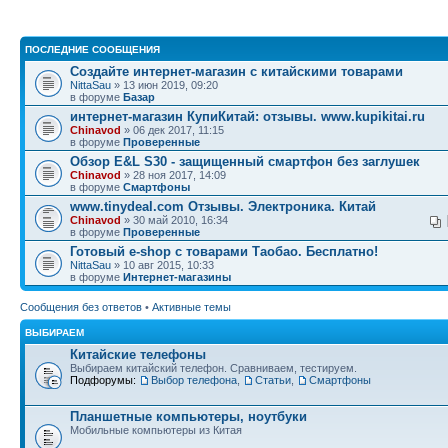
ПОСЛЕДНИЕ СООБЩЕНИЯ
Создайте интернет-магазин с китайскими товарами
NittaSau
» 13 июн 2019, 09:20
в форуме
Базар
интернет-магазин КупиКитай: отзывы. www.kupikitai.ru
Chinavod
» 06 дек 2017, 11:15
в форуме
Проверенные
Обзор E&L S30 - защищенный смартфон без заглушек
Chinavod
» 28 ноя 2017, 14:09
в форуме
Смартфоны
www.tinydeal.com Отзывы. Электроника. Китай
Chinavod
» 30 май 2010, 16:34
в форуме
Проверенные
Готовый e-shop с товарами Таобао. Бесплатно!
NittaSau
» 10 авг 2015, 10:33
в форуме
Интернет-магазины
Сообщения без ответов
•
Активные темы
ВЫБИРАЕМ
Китайские телефоны
Выбираем китайский телефон. Сравниваем, тестируем.
Подфорумы:
Выбор телефона
,
Статьи
,
Смартфоны
Планшетные компьютеры, ноутбуки
Мобильные компьютеры из Китая