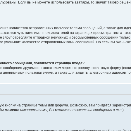
ользованы. Если вы не можете использовать аватары, то значит таково реше
ения количества отправленных пользователями сообщений, а также для ид
ажаются чуть ниже имен пользователей на страницах просмотра тем, а так
не злоупотребляйте отправкой ненужных и бессмысленных сообщений только 
то уменьшит количество отправленных вами сообщений. Но если вы очень хот
онного сообщения, появляется страница входа?
ые сообщения другим пользователям через встроенную почтовую форму (есл
 анонимными пользователями, а также для защиты электронных адресов пол
ую кнопку на странице темы или форума. Возможно, вам придется зарегистр
Вы
можете
начинать темы, Вы
можете
отвечать на сообщения и т.п.
).
 можете редактировать и удалять только свои собственные сообщения. Вы м