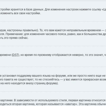
стройки хранятся в базе данных. Для изменения настроек нажмите ссылку «Ц
 изменить все свои настройки.
рум, настроены правильно). То, что вам кажется неправильным временем — э
теля. Примечание: для изменения часового пояса, равно, как и большинства 
ть это прямо сейчас.
времени (
DST
), но время по-прежнему отображается неверно, то это значит,
е установил поддержку вашего языка на форуме, или же просто никто еще не
ого пакета не существует, то не стесняйтесь — у вас имеется прекрасная во
а него находится внизу страниц форума).
артинки. В зависимости от используемого стиля, первая картинка относится 
ходиться вторая картинка, которая называется «аватар». Эта картинка обычн