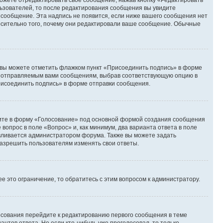
ьзователей, то после редактирования сообщения вы увидите
 сообщение. Эта надпись не появится, если ниже вашего сообщения нет
осительно того, почему они редактировали ваше сообщение. Обычные
и вы можете отметить флажком пункт «Присоединить подпись» в форме
м отправляемым вами сообщениям, выбрав соответствующую опцию в
рисоединить подпись» в форме отправки сообщения.
дите в форму «Голосование» под основной формой создания сообщения
 вопрос в поле «Вопрос» и, как минимум, два варианта ответа в поле
авливается администратором форума. Также вы можете задать
 разрешить пользователям изменять свои ответы.
 это ограничение, то обратитесь с этим вопросом к администратору.
лосования перейдите к редактированию первого сообщения в теме
антов ответа. Но если кто-нибудь уже проголосовал, то только