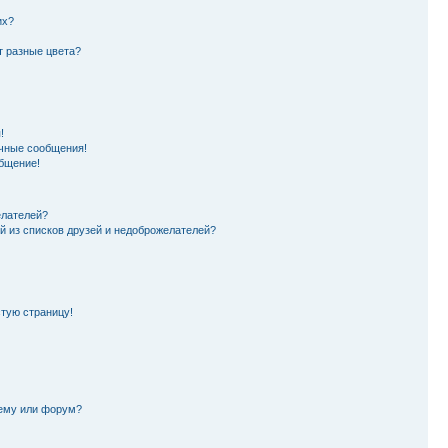
их?
т разные цвета?
!
чные сообщения!
бщение!
елателей?
й из списков друзей и недоброжелателей?
стую страницу!
тему или форум?