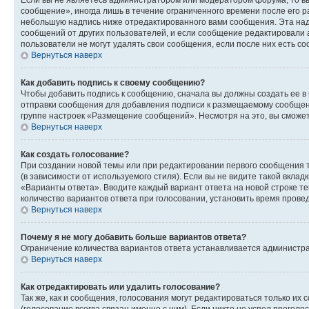
сообщение», иногда лишь в течение ограниченного времени после его 
небольшую надпись ниже отредактированного вами сообщения. Эта надп
сообщений от других пользователей, и если сообщение редактировали 
пользователи не могут удалять свои сообщения, если после них есть с
Вернуться наверх
Как добавить подпись к своему сообщению?
Чтобы добавить подпись к сообщению, сначала вы должны создать ее в
отправки сообщения для добавления подписи к размещаемому сообщен
группе настроек «Размещение сообщений». Несмотря на это, вы сможе
Вернуться наверх
Как создать голосование?
При создании новой темы или при редактировании первого сообщения 
(в зависимости от используемого стиля). Если вы не видите такой вклад
«Варианты ответа». Вводите каждый вариант ответа на новой строке т
количество вариантов ответа при голосовании, установить время прове
Вернуться наверх
Почему я не могу добавить больше вариантов ответа?
Ограничение количества вариантов ответа устанавливается администра
Вернуться наверх
Как отредактировать или удалить голосование?
Так же, как и сообщения, голосования могут редактироваться только 
(голосование всегда связан именно с ним). Если никто не успел проголо