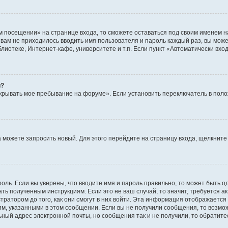
м посещении» на странице входа, то сможете оставаться под своим именем н
ы вам не приходилось вводить имя пользователя и пароль каждый раз, вы мож
отеке, Интернет-кафе, университете и т.п. Если пункт «Автоматически входи
й?
крывать мое пребывание на форуме». Если установить переключатель в пол
да можете запросить новый. Для этого перейдите на страницу входа, щелкни
оль. Если вы уверены, что вводите имя и пароль правильно, то может быть о
ать полученным инструкциям. Если это не ваш случай, то значит, требуется а
ратором до того, как они смогут в них войти. Эта информация отображается
ям, указанными в этом сообщении. Если вы не получили сообщения, то возмо
ьный адрес электронной почты, но сообщения так и не получили, то обратит