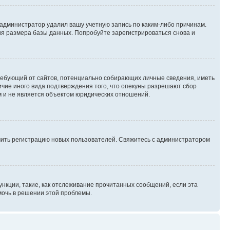
 администратор удалил вашу учетную запись по каким-либо причинам.
ия размера базы данных. Попробуйте зарегистрироваться снова и
, требующий от сайтов, потенциально собирающих личные сведения, иметь
ичие иного вида подтверждения того, что опекуны разрешают сбор
м и не является объектом юридических отношений.
ючить регистрацию новых пользователей. Свяжитесь с администратором
нкции, такие, как отслеживание прочитанных сообщений, если эта
мочь в решении этой проблемы.