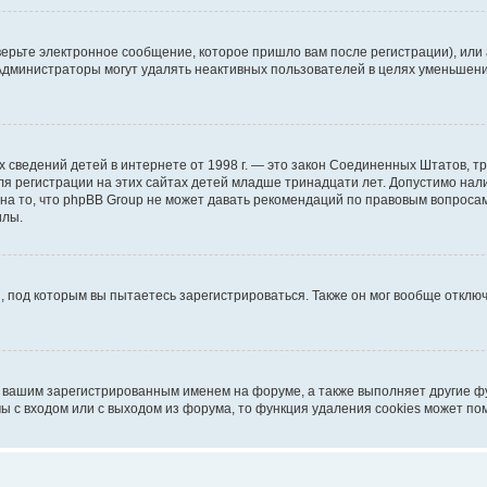
ерьте электронное сообщение, которое пришло вам после регистрации), или
 Администраторы могут удалять неактивных пользователей в целях уменьшен
ичных сведений детей в интернете от 1998 г. — это закон Соединенных Штатов
я регистрации на этих сайтах детей младше тринадцати лет. Допустимо нал
на то, что phpBB Group не может давать рекомендаций по правовым вопроса
илы.
, под которым вы пытаетесь зарегистрироваться. Также он мог вообще откл
д вашим зарегистрированным именем на форуме, а также выполняет другие фу
 с входом или с выходом из форума, то функция удаления cookies может по